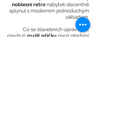
noblesní retro
nábytek decentně
splynul s moderním jednoduchým
základem.
Co se stavebních úprav týče,
navrhuji
zrušit příčku
mezi předsíní
a obývacím pokojem.
Obývák s jídelním stolem se
celkově otevře a přirozeně propojí s
kuchyní.
Oddělen bude jen opticky lehce
extravagantním černým rámem.
Dále doporučuji
spojit toaletu s
koupelnou
tak, aby i vstup do
koupelny nabyl na šířce.
Dostatečné úložné místo v bytě
zajišťuje prostorná samostatná
komora na konci předsíně.
Celý byt tak může bez obav zůstat