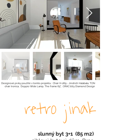
Designové prvky použité v tomto projektu: Chair H-269 - Jindrich Halabala, TON
chair Ironica, Doppio Wide Lamp, The frame 65" , ORAC lišty Diamond Des
ign
retro jinak
slunný byt 3+1 (85 m2)