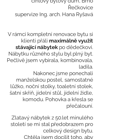
cihlový bytový dům, Brno
Řečkovice
supervize Ing. arch. Hana Ryšavá
V rámci kompletní renovace bytu si
klienti přáli
maximálně využít
stávající nábytek
po dědečkovi.
Nábytku různého stylu byl plný byt.
Pečlivě jsem vybírala, kombinovala,
ladila.
Nakonec jsme ponechali
manželskou postel, samostatné
lůžko, noční stolky, toaletní stolek,
šatní skříň, jídelní stůl, jídelní židle,
komodu. Pohovka a křesla se
přečalouní.
Zlatavý nábytek z 50.let minulého
století se mi stal předobrazem pro
celkový design bytu.
Chtěla jsem docílit toho, aby