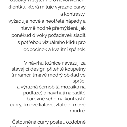
klientku, která miluje výr
azné barvy
a kontrasty,
vyžaduje nové a neotřelé nápady a
hlavně hodně přemýšlení, jak
poněkud divoký požadavek
sladit
s
potřebou vizuálního klidu pro
odpočinek a kvalitní spánek
.
V návrhu ložnice navazuji za
stávající design přilehlé koupelny
(mramor, tm
vě modrý obklad ve
a
sprše
a výrazná černobílá mozaika na
podlaze) a navrhuji nápadité
barevné schéma kontrastů
curry, tmavě fialové, zlaté a tmavě
modré.
Čalouněná curry postel, ozdobné