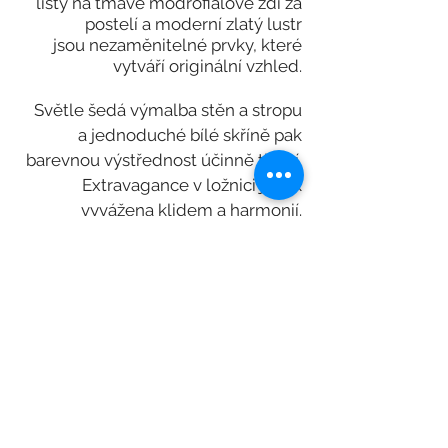
lišty na tmavě modrofialové zdi za
postelí a moderní zlatý lustr
jsou nezaměnitelné prvky, které
vytváří originální vzhled.
Světle šedá výmalba stěn a stropu
a jednoduché bílé skříně pak
barevnou výstřednost ú
činně tlumí.
Extravagance v ložnici je tak
vyvážena klidem a harmonií.
Dbám i na pečlivý výběr kvalitních
materiálů - hedvábné povlečení,
vlněná pokrývka postele
a vlněný modrý
koberec dodávají
místu měkkost a komfort. Zlaté
úchytky na šatní skříni korespondují
se zlatým lustrem a zlatými
lampičkami jednoduchého tvaru a
dodávají prostoru šmrnc a
nadčasovou eleganci.