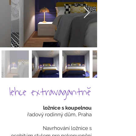
lehce extravagantně
ložnice s
koupelnou
řadový r
odinný dům, Praha
Navrhování ložnice s
osobitým
stylem pro nekonvenční