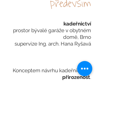
především
kadeřnictví
prostor bývalé garáže v obytném
domě, Brno
supervize Ing. arch. Hana Ryšavá
Konceptem návrhu kadeřnictví je
přirozenost
.
Proto
přírodní materiály.
Dřevo,
kámen, surový beton a jednoduchý
design - jednoduchá dispozice,
jednoduché tvary a barevnost v
přírodních tónech
.
Prostor bývalé garáže (dlouhý, úzký
a vysoké stropy) modeluji mírně