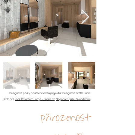
Designové prv
ky použité v tomto projektu:: Designová světla Lucie
Koldová
Jack O'Lantern Large – Brokis.cz
,
Nagano T-400 - Skandiform
přirozenost